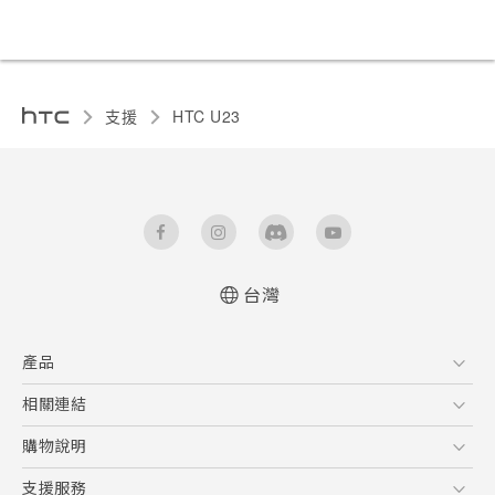
支援
HTC U23‎
台灣
快速入門手冊
產品
使用手冊
Quick start guide
5G
相關連結
User manual
智慧型手機
HTC Research
購物說明
配件
購物須知
支援服務