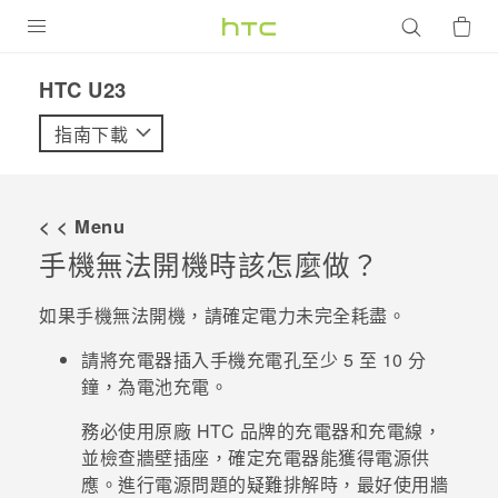
產品
HTC U23‎
VIVE
指南下載
G REIGNS
智慧型手機
< < Menu
配件
手機無法開機時該怎麼做？
VIVERSE
如果手機無法開機，請確定電力未完全耗盡。
優惠專區
請將充電器插入手機充電孔至少 5 至 10 分
鐘，為電池充電。
焦點訊息
銷售門市
務必使用原廠 HTC 品牌的充電器和充電線，
校園專案
銷售通路
支援服務
並檢查牆壁插座，確定充電器能獲得電源供
企業採購
應。進行電源問題的疑難排解時，最好使用牆
VIVELAND