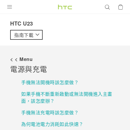
產品
HTC U23‎
VIVE
指南下載
G REIGNS
智慧型手機
< < Menu
配件
電源與充電
VIVERSE
手機無法開機時該怎麼做？
優惠專區
如果手機不斷重新啟動或無法開機進入主畫
面，該怎麼辦？
焦點訊息
銷售門市
手機無法充電時該怎麼做？
校園專案
銷售通路
支援服務
為何電池電力消耗如此快速？
企業採購
VIVELAND