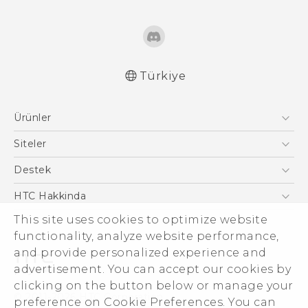
Türkiye
Türk - Pratik Baslama Kilavuzu
Ürünler
Türk - Kullanici Kilavuzu
Akıllı Telefonlar
Siteler
5G
HTC Dev
Destek
VIVE
HTC Research
Destek Merkezi
HTC Hakkinda
This site uses cookies to optimize website
ESG
functionality, analyze website performance,
Yatırımcı (İNGİLİZCE)
and provide personalized experience and
Gizlilik Politikası
advertisement. You can accept our cookies by
Ürün Güvenliği
clicking on the button below or manage your
© 2011-2026 HTC Corporation
preference on Cookie Preferences. You can
Cookie Preferences