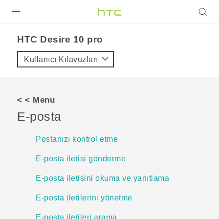
ÜRÜNLER
HTC Desire 10 pro‎
VIVE
Kullanıcı Kılavuzları
G REIGNS
AKILLI TELEFONLAR
< < Menu
VIVERSE
E-posta
DESTEK
Postanızı kontrol etme
E-posta iletisi gönderme
E-posta iletisini okuma ve yanıtlama
E-posta iletilerini yönetme
E-posta iletileri arama