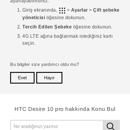
ayarlayabilirsiniz.
Giriş
ekranında,
>
Ayarlar
>
Çift şebeke
yöneticisi
öğesine dokunun.
Tercih Edilen Şebeke
öğesine dokunun.
4G LTE ağına bağlanmak istediğiniz kartı
seçin.
Bu bilgiler size yardımcı oldu mu?
Evet
Hayır
teşekkür ederim!
HTC Desire 10 pro hakkında Konu Bul