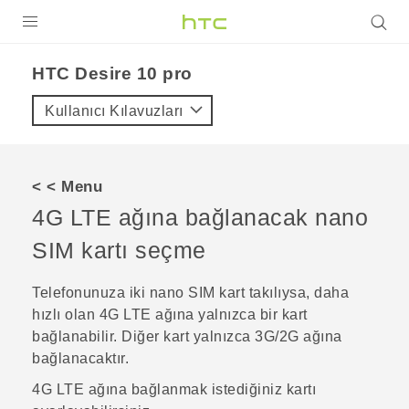
ÜRÜNLER
HTC Desire 10 pro‎
VIVE
Kullanıcı Kılavuzları
G REIGNS
AKILLI TELEFONLAR
< < Menu
VIVERSE
4G LTE ağına bağlanacak
nano
SIM
kartı seçme
DESTEK
Telefonunuza iki
nano SIM
kart takılıysa, daha
hızlı olan 4G LTE ağına yalnızca bir kart
bağlanabilir. Diğer kart yalnızca 3G/2G ağına
bağlanacaktır.
4G LTE ağına bağlanmak istediğiniz kartı