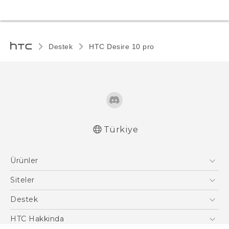
Destek
HTC Desire 10 pro‎
Türkiye
Türk - Pratik Baslama Kilavuzu
Ürünler
Türk - Kullanici Kilavuzu
Akıllı Telefonlar
Siteler
5G
HTC Dev
Destek
VIVE
HTC Research
Destek Merkezi
HTC Hakkinda