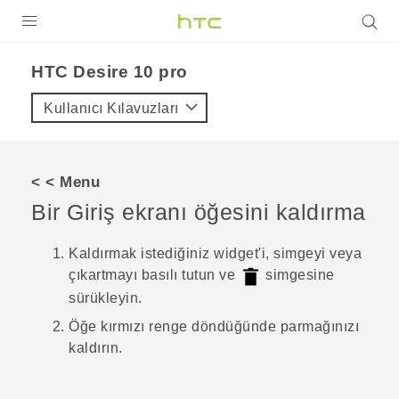
ÜRÜNLER
HTC Desire 10 pro‎
VIVE
Kullanıcı Kılavuzları
G REIGNS
AKILLI TELEFONLAR
< < Menu
VIVERSE
Bir Giriş ekranı öğesini kaldırma
DESTEK
Kaldırmak istediğiniz widget'i, simgeyi veya
çıkartmayı basılı tutun ve
simgesine
sürükleyin.
Öğe kırmızı renge döndüğünde parmağınızı
kaldırın.