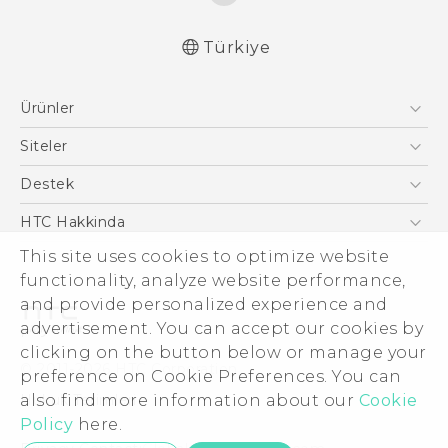
Türkiye
Türk - Pratik Baslama Kilavuzu
Ürünler
Türk - Kullanici Kilavuzu
Akıllı Telefonlar
Siteler
5G
HTC Dev
Destek
VIVE
HTC Research
Destek Merkezi
HTC Hakkinda
ESG
This site uses cookies to optimize website
functionality, analyze website performance,
Yatırımcı (İNGİLİZCE)
and provide personalized experience and
Gizlilik Politikası
advertisement. You can accept our cookies by
Ürün Güvenliği
clicking on the button below or manage your
© 2011-2026 HTC Corporation
preference on Cookie Preferences. You can
Cookie Preferences
Hukuk Terimleri
also find more information about our
Cookie
İnsan kaynakları
Policy
here.
Security and Privacy Whitepaper