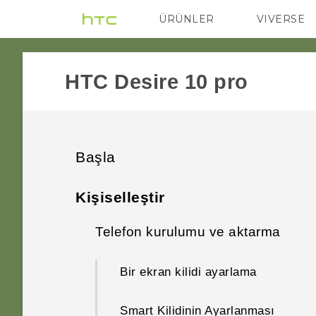
ÜRÜNLER
VIVERSE
VIVE
G REIGNS
HTC Desire 10 pro‎
Başla
Seveceğiniz özellikler
Kişiselleştir
Kutudan çıkarma
Telefon kurulumu ve aktarma
Kamera uygulamasında özel
olan nedir?
Yeni telefonunuzla ilk haftanız
HTC Desire 10 pro aygıtına
Bir ekran kilidi ayarlama
genel bakış
En iyi HTC ve Google
Metni seçme, kopyalama ve
Fotoğraflar deneyimi
Smart Kilidinin Ayarlanması