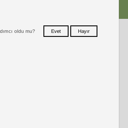
ardımcı oldu mu?
Evet
Hayır
teşekkür ederim!