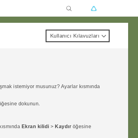
Kullanıcı Kılavuzları
raşmak istemiyor musunuz? Ayarlar kısmında
ğesine dokunun.
 kısmında
Ekran kilidi
>
Kaydır
öğesine