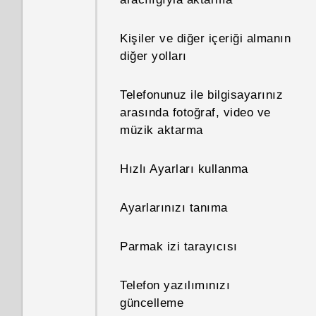
nedir?
Kişiler ve diğer içeriği almanın
Bildirimler
diğer yolları
Motion Launch
Telefonunuz ile bilgisayarınız
arasında fotoğraf, video ve
Yardım alma ve sorun giderme
müzik aktarma
HTC Sense Giriş
Hızlı Ayarları kullanma
Uyku modu
Ayarlarınızı tanıma
Ekran kilidini açma
Parmak izi tarayıcısı
Hareketler
Telefon yazılımınızı
güncelleme