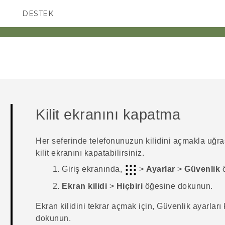
DESTEK
AKILLI TELEFONLAR
Kilit ekranını kapatma
Her seferinde telefonunuzun kilidini açmakla uğ
kilit ekranını kapatabilirsiniz.
Giriş
ekranında,
>
Ayarlar
>
Güvenlik
ö
Ekran kilidi
>
Hiçbiri
öğesine dokunun.
Ekran kilidini tekrar açmak için,
Güvenlik
ayarları
dokunun.