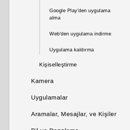
Dokunma hareketleri
Google Play'den uygulama
Uygulama açma
alma
İçerik paylaşma
Web'den uygulama indirme
Uygulama kaldırma
Kişiselleştirme
Kamera
Başlat çubuğu
Fotoğraf ve video çekme
Uygulamalar
Giriş ekranı widget'leri ekleme
Google Fotoğraflar
Kamera ekranı
Giriş ekranı kısayolları ekleme
Aramalar, Mesajlar, ve Kişiler
HTC BlinkFeed
Bir çekim modu seçme
Telefon aramaları
Fotoğraflarınızı düzenleme
Uygulama kısayolları olarak