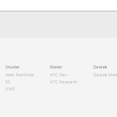
Türk - Pratik Baslama Kilavuzu
Türk - Kullanici Kilavuzu
Ürünler
Siteler
Destek
Akıllı Telefonlar
HTC Dev
Destek Mer
5G
HTC Research
VIVE