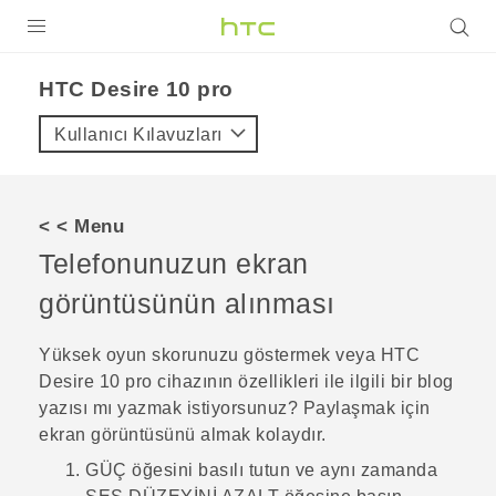
ÜRÜNLER
HTC Desire 10 pro‎
VIVE
Kullanıcı Kılavuzları
G REIGNS
AKILLI TELEFONLAR
< < Menu
VIVERSE
Telefonunuzun ekran
görüntüsünün alınması
DESTEK
Yüksek oyun skorunuzu göstermek veya
HTC
Desire 10 pro
cihazının özellikleri ile ilgili bir blog
yazısı mı yazmak istiyorsunuz? Paylaşmak için
ekran görüntüsünü almak kolaydır.
GÜÇ
öğesini basılı tutun ve aynı zamanda