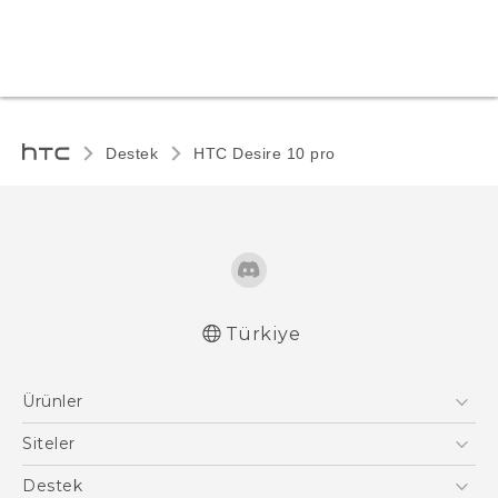
Destek
HTC Desire 10 pro‎
Türkiye
Türk - Pratik Baslama Kilavuzu
Ürünler
Türk - Kullanici Kilavuzu
Akıllı Telefonlar
Siteler
5G
HTC Dev
Destek