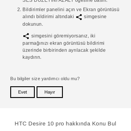
SES DÜZEYİNİ AZALT
öğesine basın.
Bildirimler panelini açın ve
Ekran görüntüsü
alındı
bildirimi altındaki
simgesine
dokunun.
simgesini göremiyorsanız, iki
parmağınızı ekran görüntüsü bildirimi
üzerinde birbirinden ayrılacak şekilde
kaydırın.
Bu bilgiler size yardımcı oldu mu?
Evet
Hayır
teşekkür ederim!
HTC Desire 10 pro hakkında Konu Bul