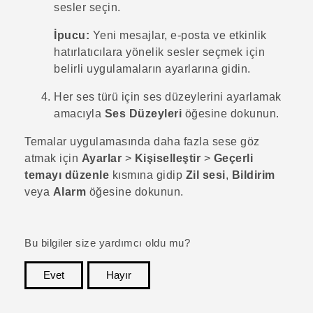
sesler seçin.
İpucu:
Yeni mesajlar, e-posta ve etkinlik
hatırlatıcılara yönelik sesler seçmek için
belirli uygulamaların ayarlarına gidin.
Her ses türü için ses düzeylerini ayarlamak
amacıyla
Ses Düzeyleri
öğesine dokunun.
Temalar
uygulamasında daha fazla sese göz
atmak için
Ayarlar
>
Kişiselleştir
>
Geçerli
temayı düzenle
kısmına gidip
Zil sesi
,
Bildirim
veya
Alarm
öğesine dokunun.
Bu bilgiler size yardımcı oldu mu?
Evet
Hayır
teşekkür ederim!