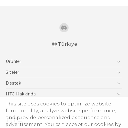
Türkiye
Türk - Pratik Baslama Kilavuzu
Ürünler
Türk - Kullanici Kilavuzu
Akıllı Telefonlar
Siteler
5G
HTC Dev
Destek
VIVE
HTC Research
Destek Merkezi
HTC Hakkinda
ESG
This site uses cookies to optimize website
functionality, analyze website performance,
Yatırımcı (İNGİLİZCE)
and provide personalized experience and
Gizlilik Politikası
advertisement. You can accept our cookies by