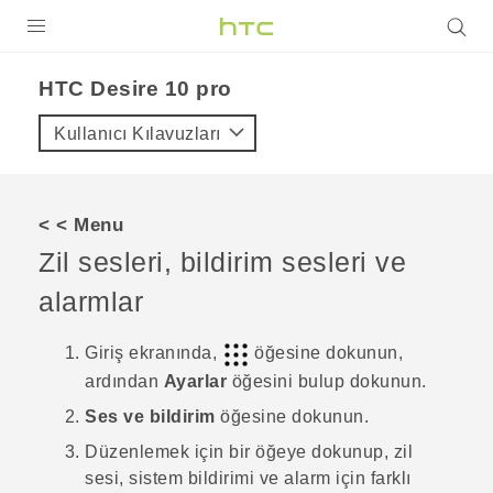
ÜRÜNLER
HTC Desire 10 pro‎
VIVE
Kullanıcı Kılavuzları
G REIGNS
AKILLI TELEFONLAR
< < Menu
VIVERSE
Zil sesleri, bildirim sesleri ve
alarmlar
DESTEK
Giriş
ekranında,
öğesine dokunun,
ardından
Ayarlar
öğesini bulup dokunun.
Ses ve bildirim
öğesine dokunun.
Düzenlemek için bir öğeye dokunup, zil
sesi, sistem bildirimi ve alarm için farklı