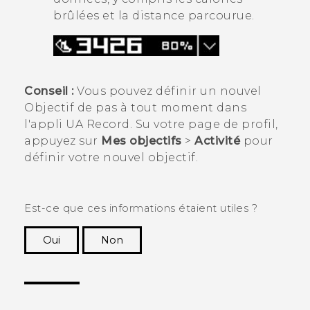
brûlées et la distance parcourue.
Conseil :
Vous pouvez définir un nouvel
Objectif de pas
à tout moment dans
l'appli
UA Record
. Su votre page de profil,
appuyez sur
Mes objectifs
>
Activité
pour
définir votre nouvel objectif.
Est-ce que ces informations étaient utiles ?
Oui
Non
Merci ! Vos commentaires aident les autres à
voir les informations les plus utiles.