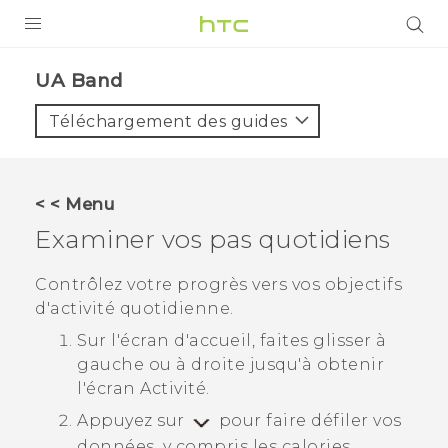
PRODUITS
UA Band‎
VIVE
Téléchargement des guides
G REIGNS
SMARTPHONES
< < Menu
VIVERSE
Examiner vos pas quotidiens
SUPPORT
Contrôlez votre progrès vers vos objectifs
d'activité quotidienne.
Appareils HTC & Accessoires
Sur l'écran d'accueil, faites glisser à
Achat & Règlement Questions
gauche ou à droite jusqu'à obtenir
l'écran
Activité
.
Appuyez sur
pour faire défiler vos
données, y compris les calories