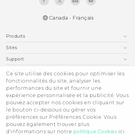
Canada - Français
Française - Mode d'emploi
Produits
English - User manual
5G
Sites
Téléphone Intelligent
HTC Dev
Support
EXODUS
Téléphone Intelligent et Accessoires
À propos de HTC
Ce site utilise des cookies pour optimiser les
VIVE
Statut de la commande
ESG
fonctionnalités du site, analyser les
VIVEPORT
Aide à la commande
performances du site et fournir une
Investisseurs (Anglais)
expérience personnalisée et la publicité. Vous
Politique de garantie
Sécurité du produit
pouvez accepter nos cookies en cliquant sur
Politique de confidentialité
le bouton ci-dessous ou gérer vos
© 2011-2026 HTC Corporation
préférences sur Préférences Cookie. Vous
Carrières
Documents légaux HTC
pouvez également trouver plus
Security and Privacy Whitepaper
d'informations sur notre
politique Cookies
ici.