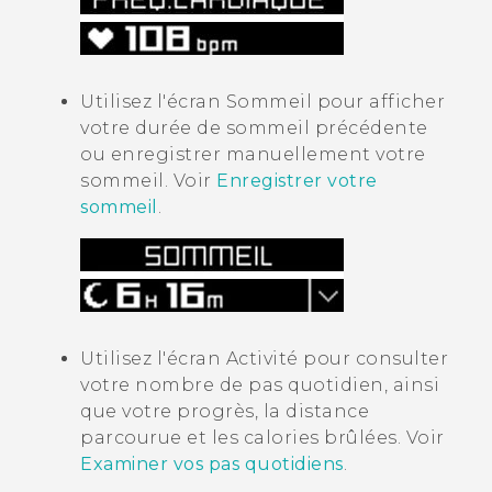
Utilisez l'écran
Sommeil
pour afficher
votre durée de sommeil précédente
ou enregistrer manuellement votre
sommeil. Voir
Enregistrer votre
sommeil
.
Utilisez l'écran
Activité
pour consulter
votre nombre de pas quotidien, ainsi
que votre progrès, la distance
parcourue et les calories brûlées. Voir
Examiner vos pas quotidiens
.