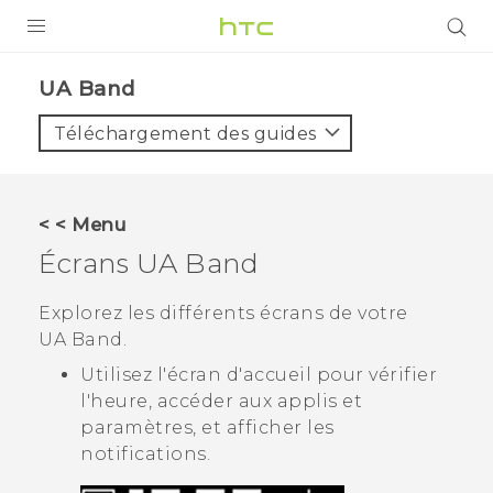
PRODUITS
UA Band‎
VIVE
Téléchargement des guides
G REIGNS
SMARTPHONES
< < Menu
VIVERSE
Écrans
UA Band
SUPPORT
Explorez les différents écrans de votre
UA Band
.
Appareils HTC & Accessoires
Utilisez l'
écran d'accueil
pour vérifier
Achat & Règlement Questions
l'heure, accéder aux applis et
paramètres, et afficher les
notifications.