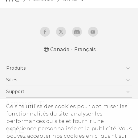
Canada - Français
Française - Mode d'emploi
Produits
English - User manual
5G
Sites
Téléphone Intelligent
HTC Dev
Support
EXODUS
Téléphone Intelligent et Accessoires
À propos de HTC
Ce site utilise des cookies pour optimiser les
VIVE
Statut de la commande
fonctionnalités du site, analyser les
ESG
VIVEPORT
performances du site et fournir une
Aide à la commande
Investisseurs (Anglais)
expérience personnalisée et la publicité. Vous
Politique de garantie
Sécurité du produit
pouvez accepter nos cookies en cliquant sur