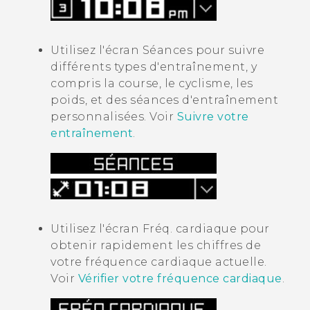
Utilisez l'écran
Séances
pour suivre
différents types d'entraînement, y
compris la course, le cyclisme, les
poids, et des séances d'entraînement
personnalisées. Voir
Suivre votre
entraînement
.
Utilisez l'écran
Fréq. cardiaque
pour
obtenir rapidement les chiffres de
votre fréquence cardiaque actuelle.
Voir
Vérifier votre fréquence cardiaque
.