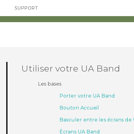
SUPPORT
pareils HTC & Accessoires
SMARTPHONES
Achat & Règlement Quest
Utiliser votre
UA Band
Les bases
Porter votre UA Band
Bouton Accueil
Basculer entre les écrans de
Écrans UA Band