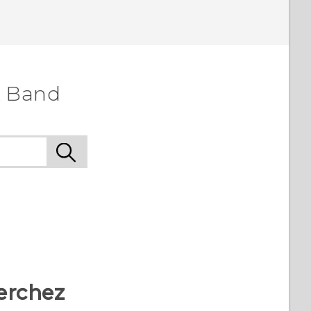
A Band
erchez