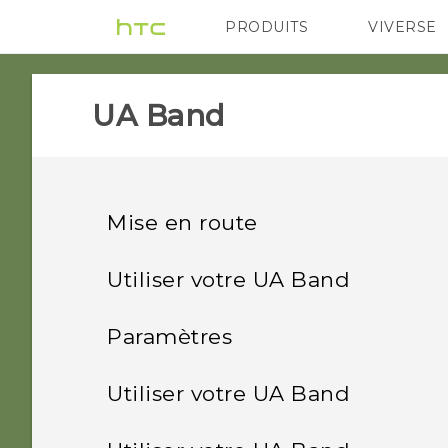
PRODUITS
VIVERSE
VIVE
G REIGNS
Ap
UA Band‎
Mise en route
À propos de votre UA Band
Utiliser votre UA Band
Porter votre UA Band
Charger votre UA Band
Paramètres
Régler la luminosité de
Bouton Accueil
Utiliser votre UA Band
Allumer ou éteindre votre
l'affichage
UA Band
Mon bracelet est-il étanche