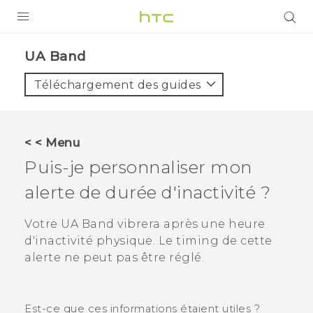
PRODUITS
UA Band‎
VIVE
Téléchargement des guides
G REIGNS
SMARTPHONES
< < Menu
VIVERSE
Puis-je personnaliser mon
alerte de durée d'inactivité ?
SUPPORT
Appareils HTC & Accessoires
Votre
UA Band
vibrera après une heure
d'inactivité physique. Le timing de cette
Achat & Règlement Questions
alerte ne peut pas être réglé.
Est-ce que ces informations étaient utiles ?