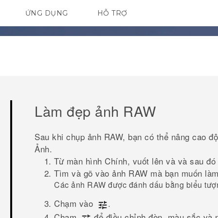
ỨNG DỤNG
HỖ TRỢ
ĐIỆN THOẠI THÔNG MINH
Làm đẹp ảnh RAW
Sau khi chụp ảnh RAW, bạn có thể nâng cao độ 
Ảnh
.
Từ màn hình Chính, vuốt lên và và sau đ
Tìm và gõ vào ảnh RAW mà bạn muốn làm
Các ảnh RAW được đánh dấu bằng biểu tư
Chạm vào
.
Chạm
để điều chỉnh đèn, màu sắc và n