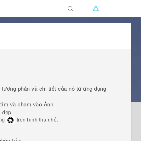
tương phản và chi tiết của nó từ ứng dụng
ó tìm và chạm vào
Ảnh
.
 đẹp.
ợng
trên hình thu nhỏ.
hòe tràn.