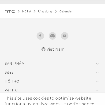
Hỗ trợ
Ứng dụng
Calendar
Việt Nam
SẢN PHẨM
5G
Sites
Điện Thoại Thông Minh
HTC Dev
HỖ TRỢ
VIVE
HTC Research
Trung tâm hỗ trợ
Về HTC
Hỗ trợ bảo hành HTC
ESG
This site uses cookies to optimize website
functionality, analyze website performance,