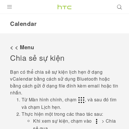
SẢN PHẨM
Calendar
VIVE
G REIGNS
< < Menu
ĐIỆN THOẠI THÔNG MINH
Chia sẻ sự kiện
VIVERSE
Bạn có thể chia sẻ sự kiện lịch hẹn ở dạng
vCalendar bằng cách sử dụng
Bluetooth
hoặc
ỨNG DỤNG
bằng cách gửi ở dạng file đính kèm email hoặc tin
nhắn.
HỖ TRỢ
Từ Màn hình chính, chạm
, và sau đó tìm
và chạm
Lịch hẹn
.
Thực hiện một trong các thao tác sau:
Khi xem sự kiện, chạm vào
>
Chia
sẻ qua
.