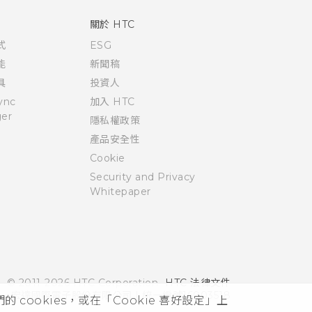
關於 HTC
式
ESG
能
新聞稿
具
投資人
ync
加入 HTC
er
隱私權政策
產品安全性
Cookie
Security and Privacy
Whitepaper
© 2011-2026 HTC Corporation
HTC 法律文件
宏達國際電子股份有限公司 | 統一編號16003518
cookies，或在「Cookie 喜好設定」上