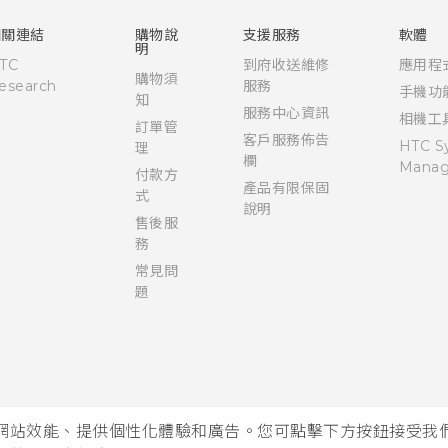
使用手冊
相關連結
購物說
支援服務
軟體
明
TC
到府收送維修
應用程
購物須
esearch
服務
手機功
知
服務中心資訊
相機工
訂單管
客戶服務佈告
HTC S
理
欄
Manag
付款方
產品有限保固
式
說明
售後服
務
常見問
題
析網站效能、提供個性化體驗和廣告。您可點擊下方按鈕接受我們的 