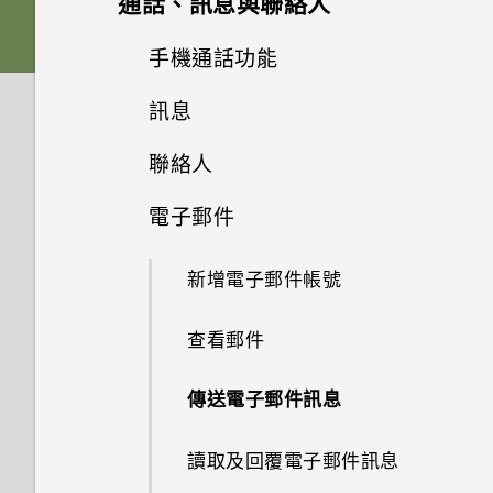
通話、訊息與聯絡人
透過藍牙從舊手機傳輸聯絡人
觸控手勢
啟動列
搜尋和網頁瀏覽器
電池
使用全景模式拍照
手機通話功能
生動的主畫面
安裝更新
相片集和精選影片
休眠模式
新增小工具到主畫面
訊息
使用 Google 即時資訊取得最當
切換手機開關
開啟或關閉 HTC BlinkFeed
撥打電話
下的資訊
手動檢查更新
音樂
聯絡人
在相片集內檢視相片和影片
將螢幕解鎖
新增主畫面捷徑
透過 Android 訊息傳送簡訊或
選取摘要
撥打快速撥號號碼
搜尋 HTC Desire 626 dual sim
多媒體簡訊
旅行和地圖
電子郵件
聆聽音樂
編輯相片
開啟應用程式
和網路
聯絡人清單
編輯主畫面面板
從 HTC BlinkFeed 閱讀文章
撥打緊急電話
Play 商店和其他應用程式
搜尋位置
建立音樂播放清單
新增電子郵件帳號
檢視及編輯精選影片
切換最近使用的應用程式
瀏覽網頁
設定個人的聯絡資訊
變更主畫面
從 HTC BlinkFeed 刪除方塊磚
接聽來電或拒接來電
檢視日曆
規劃路線
新增歌曲至佇列
查看郵件
通知面板
將網頁加入我的最愛
新增新的聯絡人
分類小工具面板和啟動列上的應
張貼到社交網路
通話期間可以執行的動作
用程式
觀賞 YouTube
開啟或關閉定位服務
傳送電子郵件訊息
使用快速設定
清除瀏覽器記錄
編輯聯絡人的資訊
設定多方通話
排列應用程式
建立影片播放清單
關於 Google 地圖
讀取及回覆電子郵件訊息
認識手機設定
聯繫聯絡人
查看通話記錄