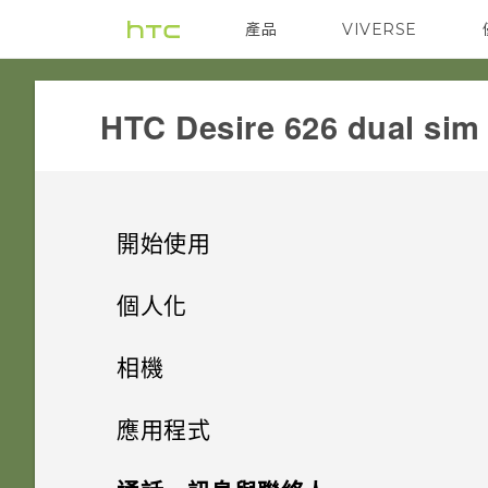
產品
VIVERSE
VIVE
G REIGNS
HTC Desire 626 dual sim‎
開始使用
打開包裝
個人化
熟悉新手機的功能
設定手機
HTC Desire 626 dual sim
相機
個人化
通知 LED 指示燈
雙 Nano SIM 卡
相機
初次設定 HTC Desire 626 dual
應用程式
sim
螢幕導覽按鈕
主畫面桌布
記憶卡
HTC BlinkFeed
使用相機