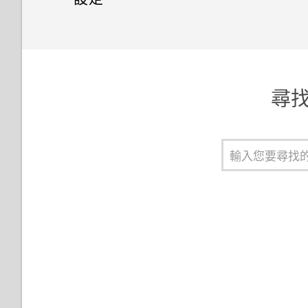
複製檔案
程式
藍牙
設定和隱私權
開啟或關閉數據連線
語音輸入文字
檔案管理員
將設定備份至 Google
連接藍牙耳機
Wi-Fi
顯示電池百分比
管理 Nano SIM 卡
將資料、媒體和應用程式備份至
尋找 
記憶卡
與藍牙裝置解除配對
管理數據使用量
查看電池使用量和記錄
選擇要連線到 4G/3G 網路的卡
重新啟動 HTC Desire 626 dual
連線到虛擬私有網路 (VPN)
延長電池使用時間的提示
為 Nano SIM 卡指派 PIN 碼
sim (軟體重設)
使用 HTC Desire 626 dual sim
個人化 HTC Dot View
以螢幕鎖定保護 HTC Desire
重設 HTC Desire 626 dual sim
作為 Wi-Fi 熱點
626 dual sim
(硬體重設)
HTC Dot View 沒有顯示最近撥
透過 USB 數據連線分享手機的
打的電話嗎？
開啟或關閉飛安模式
網際網路連線
HTC Dot View未顯示音樂控制
新增及同步帳號
鍵或應用程式通知？