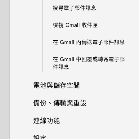
在鎖定螢幕上新增小工具
從 Play 商店取得應用程式
在地圖上移動
搜尋電子郵件訊息
變更鈴聲和通知音效
從 SIM 卡匯入聯絡人
切換靜音、震動和一般模式
關閉鎖定螢幕
從網路下載應用程式
檢視 Gmail 收件匣
擷取 HTC Desire 626 dual sim
從儲存空間匯入聯絡人
畫面
解除安裝應用程式
在 Gmail 內傳送電子郵件訊息
傳送聯絡人資訊
選取、複製及貼上文字
使用時鐘應用程式
在 Gmail 中回覆或轉寄電子郵
聯絡人群組
件訊息
分享文字
電池與儲存空間
HTC Sense 鍵盤
儲存空間和檔案
備份、傳輸與重設
輸入文字
備份及重設
儲存空間類型
連線功能
使用文字預測輸入文字
在 HTC Desire 626 dual sim內
網際網路連線
從記憶卡還原資料、媒體和應用
使用滑行鍵盤
設定