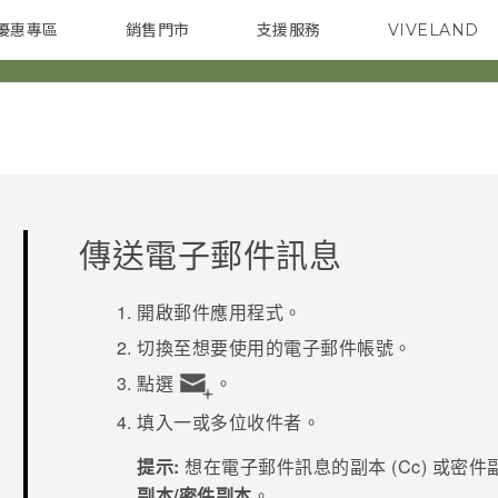
優惠專區
銷售門市
支援服務
VIVELAND
焦點訊息
智慧型手機
校園專案
銷售通路
配件
企業採購
傳送電子郵件訊息
開啟
郵件
應用程式。
切換至想要使用的電子郵件帳號。
點選
。
填入一或多位收件者。
提示:
想在電子郵件訊息的副本 (Cc) 或密件
副本/密件副本
。