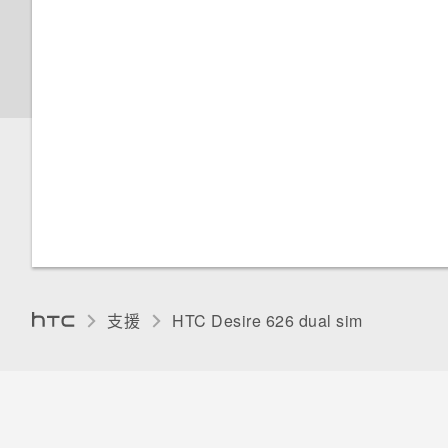
移除帳號
需要更多詳細資料嗎？
關閉畫面自動旋轉功能
調整螢幕關閉前的閒置時間
手動調整螢幕亮度
變更螢幕語言
使用憑證
支援
HTC Desire 626 dual sim‎