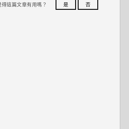
覺得這篇文章有用嗎？
是
否
您的意見回報可協助他人查看最實用的資訊。