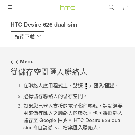
產品
HTC Desire 626 dual sim‎
VIVE
指南下載
G REIGNS
智慧型手機
< < Menu
配件
從儲存空間匯入聯絡人
VIVERSE
在
聯絡人
應用程式上，點選
>
匯入/匯出
。
優惠專區
選擇儲存聯絡人的儲存空間。
如果您已登入支援的電子郵件帳號，請點選要
焦點訊息
銷售門市
用來儲存匯入之聯絡人的帳號。
也可將聯絡人
校園專案
儲存至
Google
帳號。
HTC Desire 626 dual
銷售通路
支援服務
sim
將自動從 .vcf 檔案匯入聯絡人。
企業採購
VIVELAND