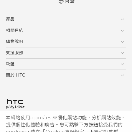
台灣
快速入門手冊
產品
使用手冊
5G
相關連結
智慧型手機
HTC Research
購物說明
配件
購物須知
支援服務
VIVE
訂單管理
到府收送維修服務
軟體
付款方式
服務中心資訊
應用程式
關於 HTC
售後服務
客戶服務佈告欄
手機功能
ESG
常見問題
產品有限保固說明
相機工具
新聞稿
HTC Sync Manager
投資人
加入 HTC
本網站使用 cookies 來優化網站功能、分析網站效能、
© 2011-2026 HTC Corporation
隱私權政策
提供個性化體驗和廣告。您可點擊下方按鈕接受我們的
HTC 法律文件
產品安全性
cookies，或在「Cookie 喜好設定」上管理您的偏