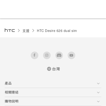
支援
HTC Desire 626 dual sim‎
台灣
快速入門手冊
產品
使用手冊
5G
相關連結
智慧型手機
HTC Research
購物說明
配件