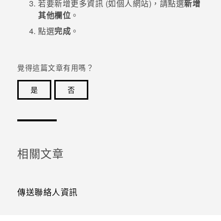
若要新增更多資訊 (如個人網站)，請點選
新增
其他欄位
。
登入
點選
完成
。
覺得這篇文章有用嗎？
是
否
感謝您！您的意見回報可協助他人查看最實用的資訊。
相關文章
傳送聯絡人資訊