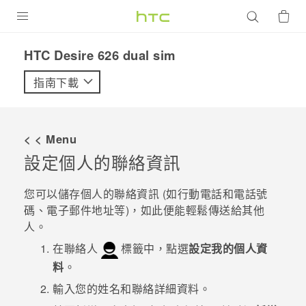
產品
HTC Desire 626 dual sim‎
VIVE
指南下載
G REIGNS
智慧型手機
< < Menu
配件
設定個人的聯絡資訊
VIVERSE
您可以儲存個人的聯絡資訊 (如行動電話和電話號
碼、電子郵件地址等)，如此便能輕鬆傳送給其他
優惠專區
人。
焦點訊息
銷售門市
在聯絡人
標籤中，點選
設定我的個人資
料
。
校園專案
銷售通路
支援服務
輸入您的姓名和聯絡詳細資料。
企業採購
VIVELAND