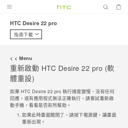
產品
HTC Desire 22 pro‎
VIVE
指南下載
G REIGNS
智慧型手機
< < Menu
配件
重新啟動
HTC Desire 22 pro
(軟
體重設)
VIVERSE
優惠專區
如果
HTC Desire 22 pro
執行速度變慢、沒有任何
回應，或有應用程式無法正確執行，請嘗試重新啟
焦點訊息
銷售門市
動手機，看看是否有所幫助。
校園專案
銷售通路
如果此時畫面關閉了，請按下
電源
鍵，讓畫面
支援服務
重新出現。
企業採購
VIVELAND