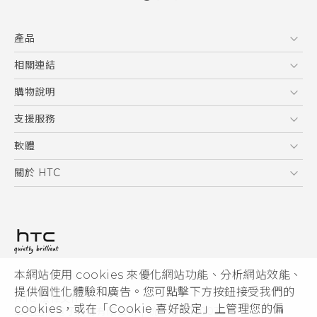
快速入門手冊
產品
使用手冊
Quick start guide
5G
相關連結
User manual
智慧型手機
HTC Research
購物說明
配件
購物須知
支援服務
VIVE
訂單管理
到府收送維修服務
軟體
付款方式
服務中心資訊
應用程式
關於 HTC
售後服務
客戶服務佈告欄
手機功能
ESG
常見問題
產品有限保固說明
相機工具
新聞稿
HTC Sync Manager
投資人
加入 HTC
本網站使用 cookies 來優化網站功能、分析網站效能、
© 2011-2026 HTC Corporation
隱私權政策
提供個性化體驗和廣告。您可點擊下方按鈕接受我們的
HTC 法律文件
產品安全性
cookies，或在「Cookie 喜好設定」上管理您的偏
宏達國際電子股份有限公司 | 統一編號16003518