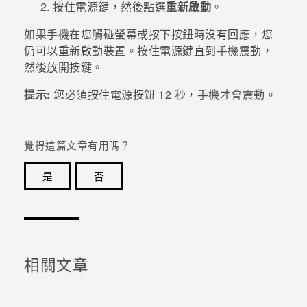
按住
電源
鍵，然後點選
重新啟動
。
登入
如果手機在您觸碰螢幕或按下按鈕時沒有回應，您
仍可以重新啟動裝置。按住
電源
鍵直到手機震動，
然後放開按鍵。
提示:
您必須按住
電源
按鈕
12
秒，手機才會震動。
覺得這篇文章有用嗎？
是
否
感謝您！您的意見回報可協助他人查看最實用的資訊。
相關文章