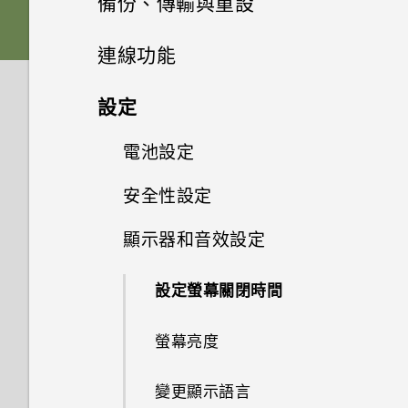
備份、傳輸與重設
與資料夾？
如何使用尋找我的裝置尋找手機
應用程式
手機無法充電時該怎麼做？
卡
Google 相簿無法讓我刪除 SD
或清除手機資料？
延長電池使用時間的提示
擷取捲動的螢幕畫面
拍攝全景相片
卡中的相片。我該怎麼做？
選擇拍攝模式
傳輸
通知
連線功能
如何在手機與電腦之間複製檔
系統效能
為何電池電力消耗如此快速？
為何氣象時鐘小工具顯示無法取
卸載記憶卡
案？
為何手機設定螢幕鎖密碼後仍不
釋放儲存空間
錄製手機畫面
得氣象和位置？
拍攝超廣角相片
備份與重設
可以復原已刪除的相片和影片
對焦和縮放
管理應用程式通知
網際網路連線
從舊手機取得內容的方法
無線與網路
設定
會鎖住？
為何手機反應緩慢且靜止不動？
為電池充電
嗎？如何復原？
利用無線充電器幫手機充電
主畫面
點選連結時，我的手機為何再也
Pro 手動模式模式
無線分享
備份 HTC Desire 22 pro
設定與其他
拍攝相片
應用程式捷徑
在 HTC Desire 22 pro 和電腦
電池設定
連線到 Wi-Fi 網路
我可以在手機上切換到另一個
為何手機會自動關機？
無法顯示應用程式選項？
開啟與關閉手機
有些相片和影片無法備份。該怎
之間傳輸檔案。
NFC 付款應用程式嗎？該怎麼
使用手機為其他裝置充電
鎖定螢幕
貼圖
麼做才能從手機備份這些資料？
備份相片和影片
安全性設定
開啟或關閉藍牙
場景偵測
如何找出手機的 IMEI/MEID 和
切換最近使用的應用程式
做？
開啟或關閉數據連線
使用省電模式
手機異常過熱或溫度過高時該怎
我說「嘿，Google」時，
初次設定手機
序號？
在內部儲存空間和記憶卡之間傳
使用 VIVE Wallet管理加密資產
麼辦？
Google Assistant 為何沒有回
顯示器和音效設定
使用快速設定
在相片上新增浮水印
相片看起來模糊不清嗎？以下有
重設網路設定
輸檔案
連接藍牙耳機
拍攝連拍相片
設定螢幕鎖定
同時使用兩個應用程式
如何將手機的網際網路連線分享
開啟或關閉漫遊服務
顯示電池百分比
應？
一些拍照秘訣
新增帳號
如何啟用開發人員選項？
給其他裝置使用？
使用 HTC Desire 22 pro 和
如何重新啟動手機以進入安全模
調整音量和音效設定
慢動作錄影
設定螢幕關閉時間
重設 HTC Desire 22 pro (硬體
與藍牙裝置解除配對
美肌模式
設定智慧鎖
使用子母畫面
飛航模式
查看電池用量
VIVE Flow
式？
為何手機上的應用程式會當機並
重啟)
保護手機的方式
我透過藍牙傳送了一些檔案到電
強制關閉？
重新啟動 HTC Desire 22 pro
錄製縮時影片
螢幕亮度
腦。檔案存到哪裡去了？
使用藍牙接收檔案
散景模式
指紋感應器
如何確認應用程式是否支援子母
追蹤行動數據使用量
在應用程式中啟用背景活動限制
防水和防塵
(軟體重設)
通知 LED 指示燈
畫面？
如何知道我是否安裝了惡意的第
拍攝動態相片
變更顯示語言
使用 NFC
HDR
關於臉部辨識解鎖
數據節省模式
三方應用程式？