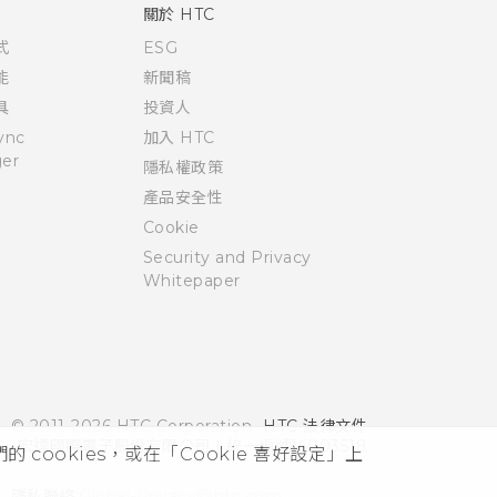
關於 HTC
式
ESG
能
新聞稿
具
投資人
ync
加入 HTC
er
隱私權政策
產品安全性
Cookie
Security and Privacy
Whitepaper
© 2011-2026 HTC Corporation
HTC 法律文件
宏達國際電子股份有限公司 | 統一編號16003518
cookies，或在「Cookie 喜好設定」上
隱私聯絡:
Global-Privacy@htc.com