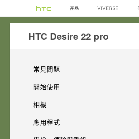
產品
VIVERSE
VIVE
G REIGNS
HTC Desire 22 pro‎
常見問題
電源與充電
開始使用
安全性
打開包裝與設定
手機無法開機時該怎麼做？
相機
儲存、備份和傳輸
基本資訊
忘記了螢幕鎖定密碼、PIN 碼或
如果手機不斷重新啟動或無法開
拍照和錄影
HTC Desire 22 pro 概觀
應用程式
圖形該怎麼辦？
機進入主畫面，該怎麼辦？
相片和影片
充分運用手機
如何檢視 USB 隨身碟內的檔案
更多相機功能
拍攝螢幕擷取畫面
插入 nano SIM 卡和 microSD
應用程式與通知
開始使用相機應用程式