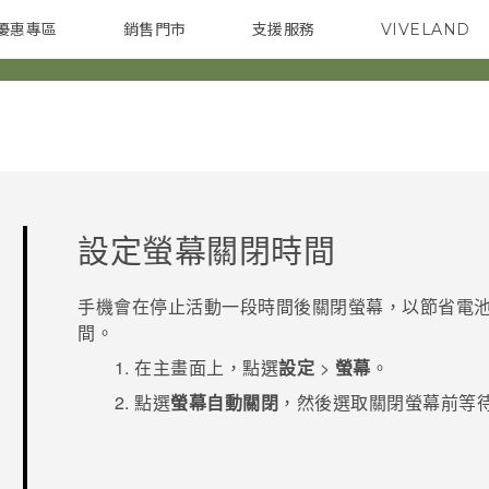
優惠專區
銷售門市
支援服務
VIVELAND
焦點訊息
智慧型手機
校園專案
銷售通路
配件
企業採購
設定螢幕關閉時間
手機會在停止活動一段時間後關閉螢幕，以節省電池
間。
在
主畫面
上，點選
設定
>
螢幕
。
點選
螢幕自動關閉
，然後選取關閉螢幕前等