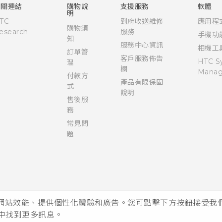
User manual
相關連結
購物說
支援服務
軟體
明
TC
到府收送維修
應用程
購物須
esearch
服務
手機功
知
服務中心資訊
相機工
訂單管
客戶服務佈告
HTC S
理
欄
Manag
付款方
產品有限保固
式
說明
售後服
務
常見問
題
析網站效能、提供個性化體驗和廣告。您可點擊下方按鈕接受我們的 
中找到更多訊息。