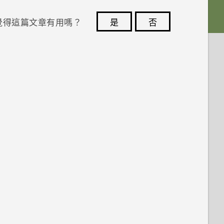
覺得這篇文章有用嗎？
是
否
您的意見回報可協助他人查看最實用的資訊。