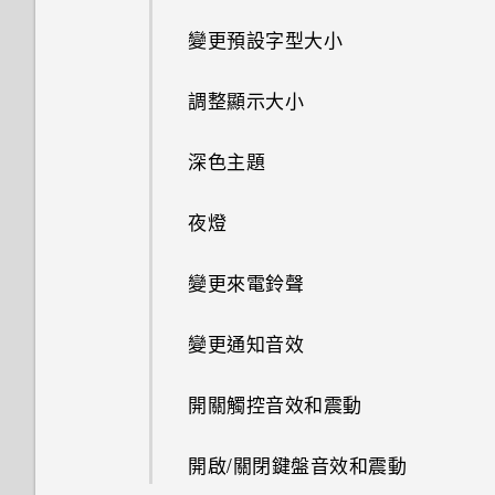
存取設定
更改 nano SIM 卡設定
開啟或關閉位置設定
掃描 QR 碼
變更預設字型大小
取消翻轉自拍照
連線到 VPN
複製、貼上以及分享文字
變更瀏覽手機的方式
選擇可以存取您所在位置的應用
調整顯示大小
程式
拍攝影片
安裝數位憑證
檢查安全性更新
深色主題
變更應用程式權限
使用 HTC Desire 22 pro 作為
查看系統軟體版本
Wi-Fi 無線基地台
夜燈
設定預設應用程式
檢查系統軟體更新
透過 USB 分享網際網路連線
變更來電鈴聲
停用應用程式
將通話顯示為泡泡
變更通知音效
從網路下載應用程式
開關觸控音效和震動
零打擾模式
開啟/關閉鍵盤音效和震動