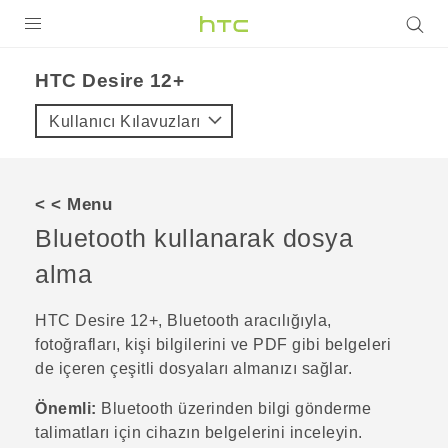
ÜRÜNLER
HTC Desire 12+‎
VIVE
Kullanıcı Kılavuzları
G REIGNS
AKILLI TELEFONLAR
< < Menu
VIVERSE
Bluetooth
kullanarak dosya
alma
DESTEK
HTC Desire 12+
,
Bluetooth
aracılığıyla,
fotoğrafları, kişi bilgilerini ve PDF gibi belgeleri
de içeren çeşitli dosyaları almanızı sağlar.
Önemli:
Bluetooth
üzerinden bilgi gönderme
talimatları için cihazın belgelerini inceleyin.