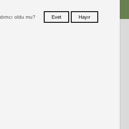
ardımcı oldu mu?
Evet
Hayır
teşekkür ederim!