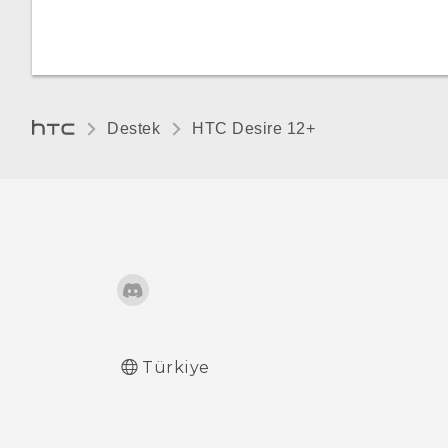
sayısını artık neden
göstermiyor?
Destek
HTC Desire 12+‎
Türkiye