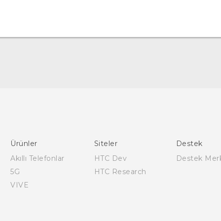
Türk - Pratik Baslama Kilavuzu
Türk - Kullanici Kilavuzu
Quick start guide
User manual
Ürünler
Siteler
Destek
English - Safety and regulatory guide
Akıllı Telefonlar
HTC Dev
Destek Mer
5G
HTC Research
VIVE