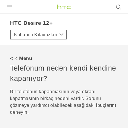
ÜRÜNLER
HTC Desire 12+‎
VIVE
Kullanıcı Kılavuzları
G REIGNS
AKILLI TELEFONLAR
< < Menu
VIVERSE
Telefonum neden kendi kendine
kapanıyor?
DESTEK
Bir telefonun kapanmasının veya ekranı
kapatmasının birkaç nedeni vardır. Sorunu
çözmeye yardımcı olabilecek aşağıdaki ipuçlarını
deneyin.