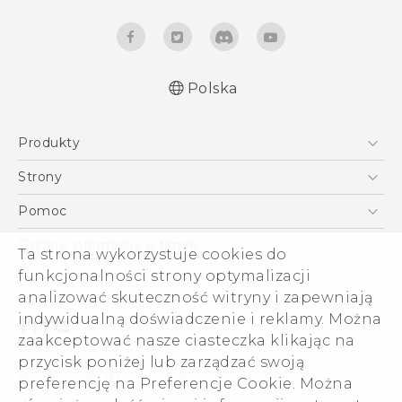
Polska
Produkty
Smartfony
Strony
5G
HTC Vive
Pomoc
VIVE
HTC Dev
Pomoc
Ogólne informacje o firmie
Ta strona wykorzystuje cookies do
Akcesoria
Pomoc E-commerce
funkcjonalności strony optymalizacji
ESG
analizować skuteczność witryny i zapewniają
Informacje o firmie
indywidualną doświadczenie i reklamy. Można
Dla inwestorów (angielski)
zaakceptować nasze ciasteczka klikając na
Cookie Preferences
przycisk poniżej lub zarządzać swoją
© 2011-2026 HTC Corporation
preferencję na Preferencje Cookie. Można
Kariera