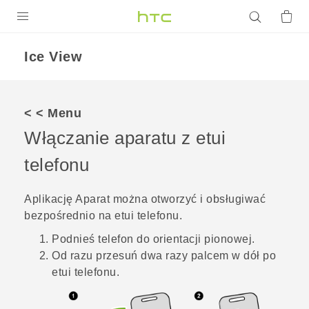
PRODUKTY
Ice View
VIVE
G REIGNS
< < Menu
SMARTFONY
Włączanie aparatu z etui
AKCESORIA
telefonu
VIVERSE
Aplikację
Aparat
można otworzyć i obsługiwać
bezpośrednio na etui telefonu.
POMOC TECHNICZNA
Podnieś telefon do orientacji pionowej.
Urządzenia i akcesoria HTC
Zaloguj się
Od razu przesuń dwa razy palcem w dół po
etui telefonu.