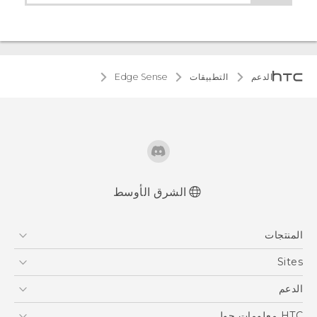
الدعم
التطبيقات
Edge Sense
الشرق الأوسط
المنتجات
5G
Sites
أجهزة الهواتف الذكية
HTC Dev
الدعم
EXODUS
HTC Research
الدعم
HTC معلومات حول