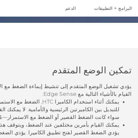
البرامج + التطبيقات
الدعم
أجهزة الهواتف الذكية
أجهزة HTC والملحقات
تمكين الوضع المتقدم
يؤدي تشغيل
الوضع المتقدم
إلى تنشيط إيماءة الضغط مع ال
القيام بالأشياء التالية مع
Edge Sense
:
يمكنك أثناء استخدام
الكاميرا
HTC, الضغط مع الاست
للتبديل بين الكاميرتين الرئيسية والأمامية. لا يمكنك ال
سواء كانت الضغط القصير أو الضغط مع الاستمرار—مُ
يمكنك القيام بأمرين مختلفين عند الضغط، ويتوقف ه
يؤدي الضغط القصير لفتح تطبيق
الكاميرا
.
يؤدي الضغط