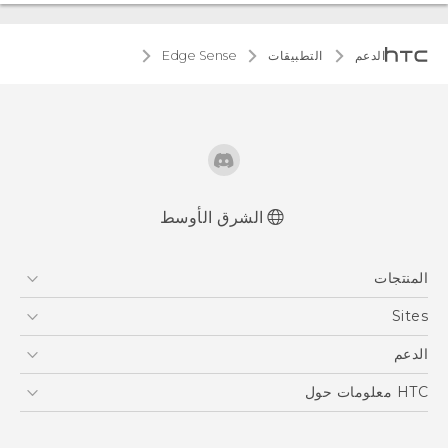
الدعم
التطبيقات
Edge Sense
الشرق الأوسط
المنتجات
5G
Sites
أجهزة الهواتف الذكية
HTC Dev
الدعم
EXODUS
HTC Research
الدعم
HTC معلومات حول
VIVE
ESG