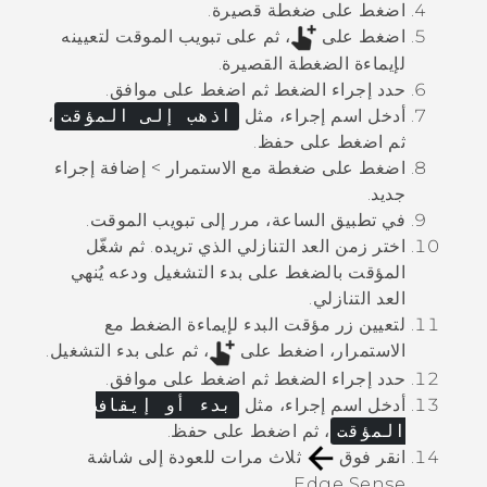
اضغط على
ضغطة قصيرة
.
اضغط على
، ثم على تبويب
الموقت
لتعيينه
لإيماءة الضغطة القصيرة.
حدد إجراء
الضغط
ثم اضغط على
موافق
.
أدخل اسم إجراء، مثل
اذهب إلى المؤقت
،
ثم اضغط على
حفظ
.
اضغط على
ضغطة مع الاستمرار
>
إضافة إجراء
جديد
.
في تطبيق
الساعة
، مرر إلى تبويب
الموقت
.
اختر زمن العد التنازلي الذي تريده. ثم شغّل
المؤقت بالضغط على
بدء التشغيل
ودعه يُنهي
العد التنازلي.
لتعيين زر مؤقت البدء لإيماءة الضغط مع
الاستمرار، اضغط على
، ثم على
بدء التشغيل
.
حدد إجراء
الضغط
ثم اضغط على
موافق
.
أدخل اسم إجراء، مثل
بدء أو إيقاف
المؤقت
، ثم اضغط على
حفظ
.
انقر فوق
ثلاث مرات للعودة إلى شاشة
.
Edge Sense