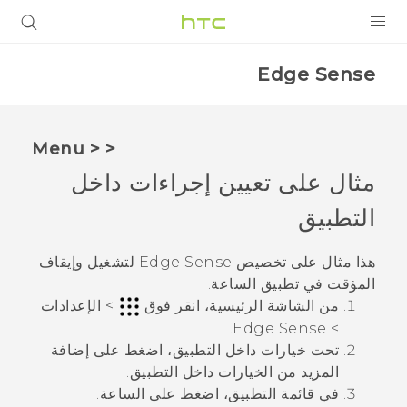
المنتجات
Edge Sense
VIVE
G REIGNS
< < Menu
أجهزة الهواتف الذكية
مثال على تعيين إجراءات داخل
VIVERSE
التطبيق
البرامج + التطبيقات
هذا مثال على تخصيص
Edge Sense
لتشغيل وإيقاف
المؤقت في تطبيق
الساعة
.
الدعم
من
الشاشة الرئيسية
، انقر فوق
>
الإعدادات
.
Edge Sense
>
أجهزة HTC والملحقات
تحت
خيارات داخل التطبيق
، اضغط على
إضافة
المزيد من الخيارات داخل التطبيق
.
في قائمة التطبيق، اضغط على
الساعة
.