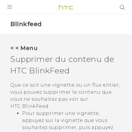
PRODUITS
Blinkfeed
VIVE
G REIGNS
< < Menu
SMARTPHONES
Supprimer du contenu de
ACCESSOIRES
HTC BlinkFeed
VIVERSE
Que ce soit une vignette ou un flux entier,
vous pouvez supprimer le contenu que
ASSISTANCE
vous ne souhaitez pas voir sur
Appareils HTC & Accessoires
Connexion
HTC BlinkFeed
.
Pour supprimer une vignette,
appuyez sur la vignette que vous
souhaitez supprimer, puis appuyez