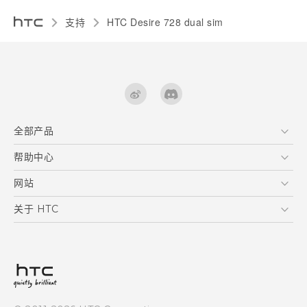
支持
HTC Desire 728 dual sim‎
全部产品
区块链智能手机
帮助中心
快速入门指南
VIVE
用户指南
在线客服
网站
支援与服务
HTC Dev
关于 HTC
产品保固说明
HTC Research
ESG
客户服务中心
新闻稿
投资人
隐私政策