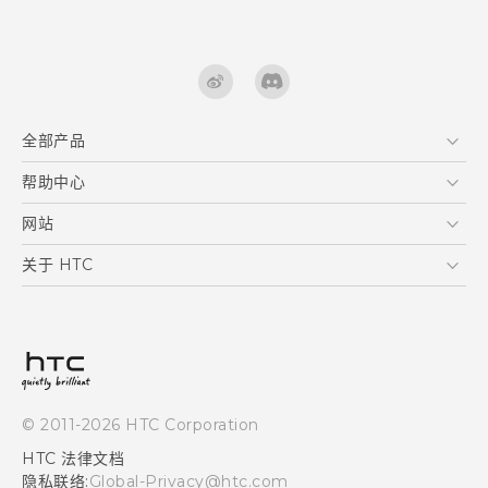
全部产品
区块链智能手机
帮助中心
快速入门指南
VIVE
用户指南
在线客服
网站
支援与服务
HTC Dev
关于 HTC
产品保固说明
HTC Research
ESG
客户服务中心
新闻稿
投资人
隐私政策
© 2011-2026 HTC Corporation
产品安全
HTC 法律文档
加入HTC
隐私联络:
Global-Privacy@htc.com