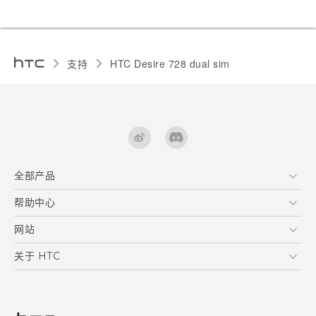
支持
HTC Desire 728 dual sim‎
全部产品
区块链智能手机
帮助中心
快速入门指南
VIVE
用户指南
在线客服
网站
支援与服务
HTC Dev
关于 HTC
产品保固说明
HTC Research
ESG
客户服务中心
新闻稿