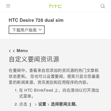
全部产品
HTC Desire 728 dual sim‎
VIVE
下载用户指南
VIVERSE
< < Menu
支持帮助
自定义
要闻
资讯源
在线客服
在
要闻
中，查看来自您添加的资讯源的热门文章和
状态更新。 您也可以设置
要闻
，使其只显示您最喜
爱的新闻来源，资讯类别和应用程序的内容。
在
HTC BlinkFeed
上，向右滑动以打开滑出
式菜单。
点击
>
设置
>
选择要闻主题
。