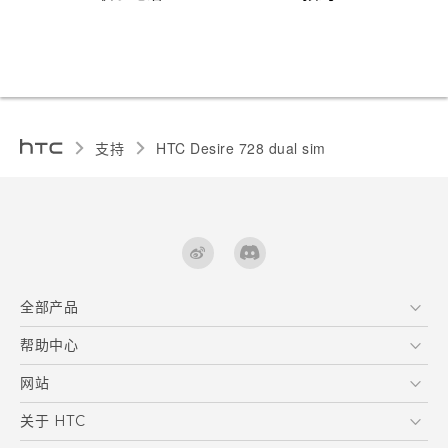
支持
HTC Desire 728 dual sim‎
全部产品
区块链智能手机
帮助中心
快速入门指南
VIVE
用户指南
在线客服
网站
支援与服务
HTC Dev
关于 HTC
产品保固说明
HTC Research