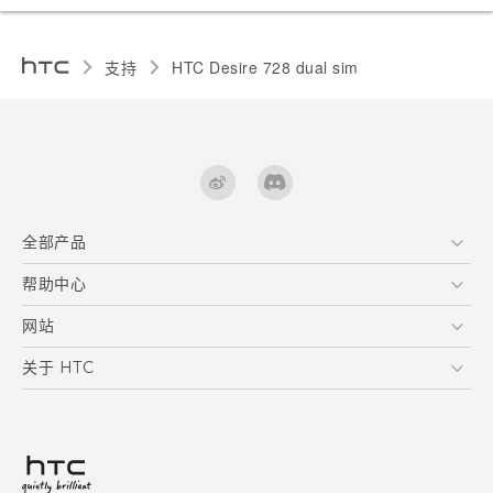
支持
HTC Desire 728 dual sim‎
全部产品
区块链智能手机
帮助中心
快速入门指南
VIVE
用户指南
在线客服
网站
支援与服务
HTC Dev
关于 HTC
产品保固说明
HTC Research
ESG
客户服务中心
新闻稿
投资人