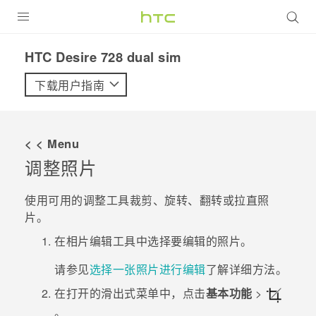
全部产品
HTC Desire 728 dual sim‎
VIVE
下载用户指南
VIVERSE
< < Menu
支持帮助
调整照片
在线客服
使用可用的调整工具裁剪、旋转、翻转或拉直照
片。
在
相片编辑工具
中选择要编辑的照片。
请参见
选择一张照片进行编辑
了解详细方法。
在打开的滑出式菜单中，点击
基本功能
>
。