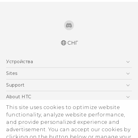
СНГ
Русский - Краткое руководство
Устройства
Русский - Руководство пользователя
Русский - Руководство по безопасности и
5G
Sites
соответствию стандартам
Смартфоны
HTC Dev
Support
Қазақ - жұмысты бастау нұсқаулығы
EXODUS
Қазақ - Пайдаланушы нұсқаулығы
HTC Research
ПОДДЕРЖКА
About HTC
Аксессуары
English - Quick start guide
This site uses cookies to optimize website
ESG
English - User manual
VIVE
functionality, analyze website performance,
English - Safety and regulatory guide
Инвестирование
and provide personalized experience and
Политика конфиденциальности
advertisement. You can accept our cookies by
Безопасность продуктов
clicking on the button below or manage your