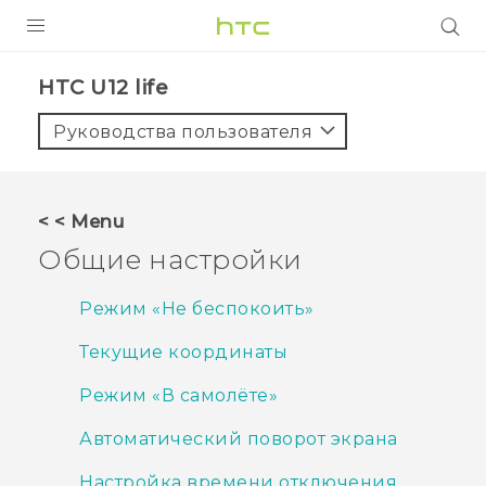
УСТРОЙСТВА
HTC U12 life‎
5G
Руководства пользователя
СМАРТФОНЫ
АКСЕССУАРЫ
< < Menu
VIVE
Общие настройки
VIVERSE
Режим «Не беспокоить»
ПОДДЕРЖКА
Текущие координаты
Режим «В самолёте»
Автоматический поворот экрана
Настройка времени отключения