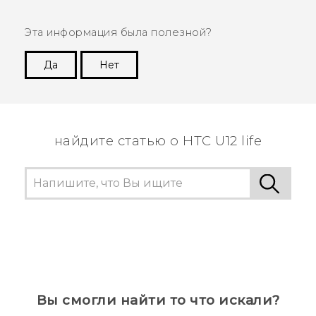
Эта информация была полезной?
Да
Нет
Спасибо! Ваши отзывы помогают другим
пользователям находить самую полезную
информацию.
найдите статью о HTC U12 life
Вы смогли найти то что искали?