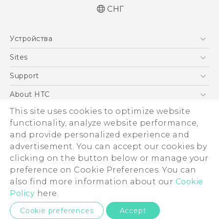
СНГ
Русский - Краткое руководство
Устройства
Русский - Руководство пользователя
Русский - Руководство по безопасности и
5G
Sites
соответствию стандартам
Смартфоны
HTC Dev
Support
Қазақ - жұмысты бастау нұсқаулығы
EXODUS
Қазақ - Пайдаланушы нұсқаулығы
HTC Research
ПОДДЕРЖКА
About HTC
Аксессуары
English - Quick start guide
ESG
This site uses cookies to optimize website
English - User manual
VIVE
functionality, analyze website performance,
English - Safety and regulatory guide
Инвестирование
and provide personalized experience and
Политика конфиденциальности
advertisement. You can accept our cookies by
Безопасность продуктов
clicking on the button below or manage your
© 2011-2026 HTC Corporation
preference on Cookie Preferences. You can
Вакансии
Условия использования.
also find more information about our
Cookie
Security and Privacy Whitepaper
Policy
here.
Privacy Contact:
Global-Privacy@htc.com
Cookie preferences
Accept