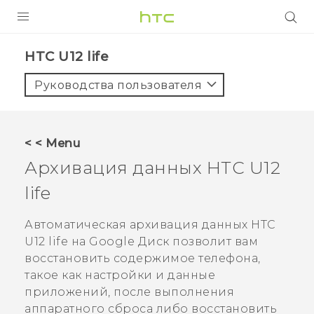
УСТРОЙСТВА
HTC U12 life‎
5G
Руководства пользователя
СМАРТФОНЫ
АКСЕССУАРЫ
< < Menu
VIVE
Архивация данных
HTC U12
VIVERSE
life
ПОДДЕРЖКА
Автоматическая архивация данных
HTC
U12 life
на
Google Диск
позволит вам
восстановить содержимое телефона,
такое как настройки и данные
приложений, после выполнения
аппаратного сброса либо восстановить