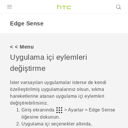
ÜRÜNLER
Edge Sense
VIVE
G REIGNS
< < Menu
AKILLI TELEFONLAR
Uygulama içi eylemleri
VIVERSE
değiştirme
DESTEK
İster varsayılan uygulamalar isterse de kendi
özelleştirilmiş uygulamalarınız olsun, sıkma
hareketlerine atanan uygulama içi eylemleri
değiştirebilirsiniz.
Giriş
ekranında
>
Ayarlar
>
Edge Sense
öğesine dokunun.
Uygulama içi seçenekler
altında,