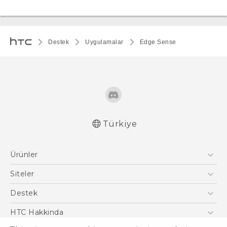
Destek
Uygulamalar
Edge Sense
Türkiye
Ürünler
Akıllı Telefonlar
Siteler
5G
HTC Dev
Destek
VIVE
HTC Research
Destek Merkezi
HTC Hakkinda