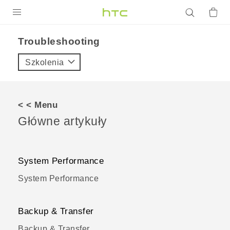
PRODUKTY
Troubleshooting
VIVE
Szkolenia
G REIGNS
SMARTFONY
< < Menu
AKCESORIA
Główne artykuły
VIVERSE
POMOC TECHNICZNA
System Performance
System Performance
Urządzenia i akcesoria HTC
Zaloguj się
Backup & Transfer
Backup & Transfer