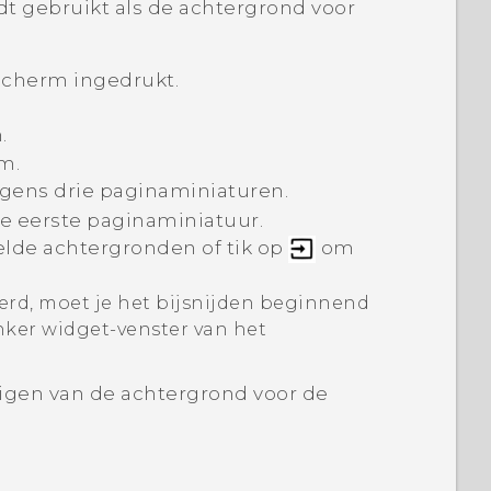
dt gebruikt als de achtergrond voor
scherm
ingedrukt.
n
.
rm
.
olgens drie paginaminiaturen.
e eerste paginaminiatuur.
elde achtergronden of tik op
om
erd, moet je het bijsnijden beginnend
inker widget-venster van het
zigen van de achtergrond voor de