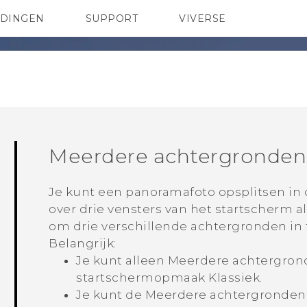
EDINGEN
SUPPORT
VIVERSE
 Club
TELEFOONS
HTC-apparaten & -accessoires
ACCESSOIRES
Meerdere achtergronden
Je kunt een panoramafoto opsplitsen in d
over drie vensters van het startscherm al
om drie verschillende achtergronden in t
Belangrijk:
Je kunt alleen
Meerdere achtergron
startschermopmaak
Klassiek
.
Je kunt de
Meerdere achtergronden