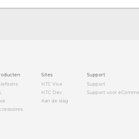
roducten
Sites
Support
elefoons
HTC Vive
Support
G
HTC Dev
Support voor eComme
ive
Aan de slag
ccessoires