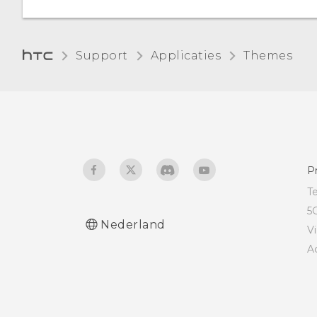
Support
Applicaties
Themes
P
T
5
Nederland
V
A