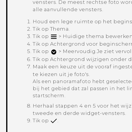
vensters. De meest rechtse foto wor
alle aanvullende vensters.
Houd een lege ruimte op het
begin
Tik op
Thema
.
Tik op
>
Huidige thema bewerke
Tik op
Achtergrond voor beginsche
Tik op
>
Meervoudig
.
Je ziet verv
Tik op
Achtergrond wijzigen
onder d
Maak een keuze uit de vooraf ingest
te kiezen uit je foto's.
Als een panoramafoto hebt geselecte
bij het gebied dat zal passen in het l
startscherm.
Herhaal stappen 4 en 5 voor het wij
tweede en derde widget-vensters.
Tik op
.