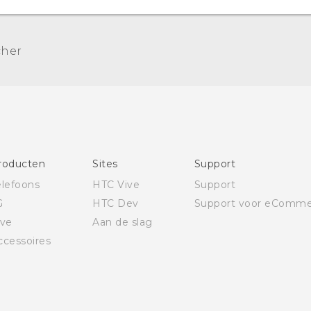
cher
roducten
Sites
Support
elefoons
HTC Vive
Support
G
HTC Dev
Support voor eComme
ive
Aan de slag
ccessoires