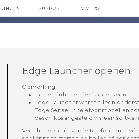
EDINGEN
SUPPORT
VIVERSE
 Club
TELEFOONS
HTC-apparaten & -accessoires
ACCESSOIRES
Edge Launcher
openen
Opmerking:
De helpinhoud hier is gebaseerd op
Edge Launcher
wordt alleen onders
Edge Sense
. In telefoonmodellen zo
beschikbaar gesteld via een softwar
Voor het gebruik van je telefoon met éé
snel apps te starten, te bellen of berich