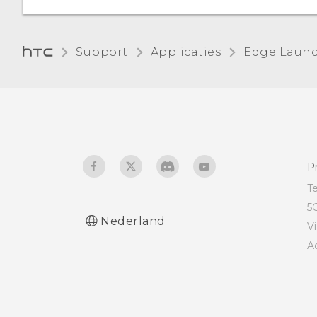
Support
Applicaties
Edge Laun
P
T
5
Nederland
V
A