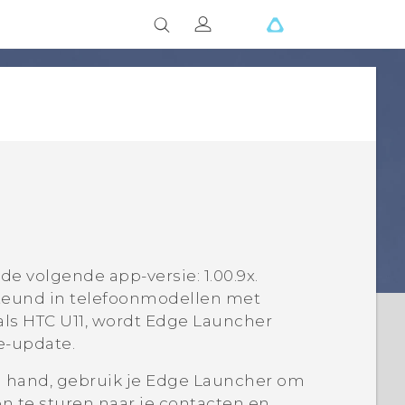
 de volgende app-versie:
1.00.9x
.
teund in telefoonmodellen met
als HTC U11, wordt
Edge Launcher
e-update.
n hand, gebruik je
Edge Launcher
om
ten te sturen naar je contacten en