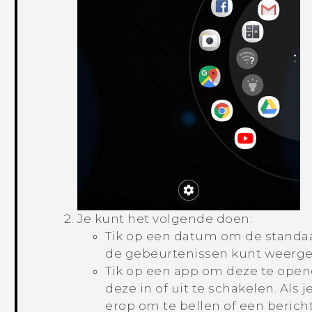
Je kunt het volgende doen:
Tik op een datum om de standa
de gebeurtenissen kunt weerge
Tik op een app om deze te opene
deze in of uit te schakelen. Als 
erop om te bellen of een berich