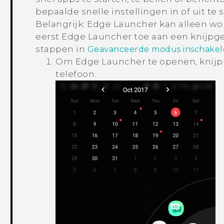
bepaalde snelle instellingen in of uit te 
Belangrijk:
Edge Launcher
kan alleen w
eerst
Edge Launcher
toe aan een knijpge
stappen in
Geavanceerde modus inschake
Om
Edge Launcher
te openen, knijp 
telefoon.