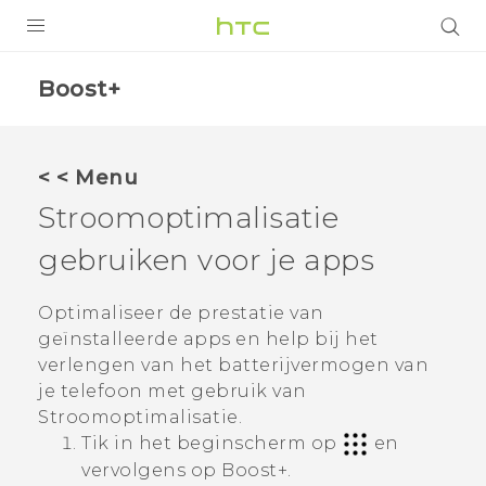
PRODUCTEN
Boost+
VIVE
G REIGNS
< < Menu
TELEFOONS
Stroomoptimalisatie
ACCESSOIRES
gebruiken voor je apps
AANBIEDINGEN
Optimaliseer de prestatie van
HTC Club
geïnstalleerde apps en help bij het
SUPPORT
verlengen van het batterijvermogen van
HTC-apparaten & -accessoires
VIVERSE
je telefoon met gebruik van
Stroomoptimalisatie
.
Aanmelden
Tik in het beginscherm op
en
vervolgens op
Boost+
.