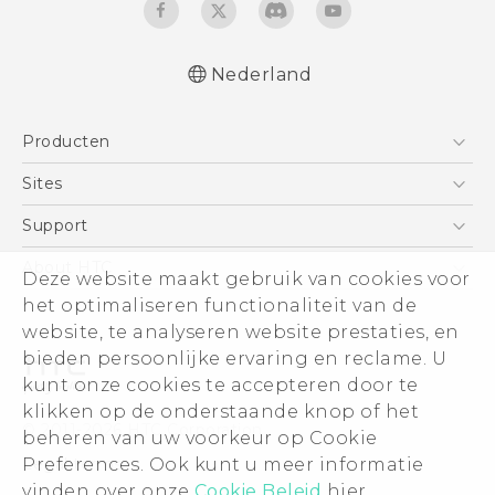
Nederland
Producten
Telefoons
Sites
5G
HTC Vive
Support
Vive
HTC Dev
Support
About HTC
Deze website maakt gebruik van cookies voor
Accessoires
Aan de slag
Support voor eCommerce
ESG
het optimaliseren functionaliteit van de
website, te analyseren website prestaties, en
Informatie over het bedrijf
bieden persoonlijke ervaring en reclame. U
Voor beleggers (engels)
kunt onze cookies te accepteren door te
Cookie Preferences
klikken op de onderstaande knop of het
© 2011-2026 HTC Corporation
beheren van uw voorkeur op Cookie
Vacatures
Legal terms
Preferences. Ook kunt u meer informatie
Security and Privacy Whitepaper
vinden over onze
Cookie Beleid
hier.