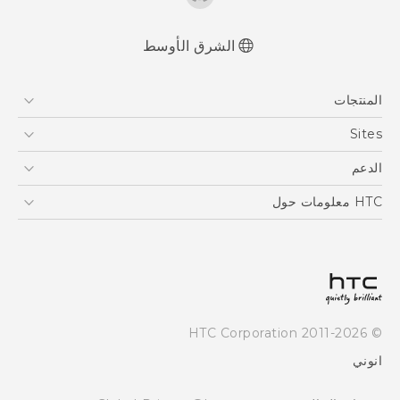
الشرق الأوسط
المنتجات
5G
Sites
أجهزة الهواتف الذكية
HTC Dev
الدعم
EXODUS
HTC Research
الدعم
HTC معلومات حول
VIVE
ESG
Investor
سياسة الخصوصية
أمان المنتج
© 2011-2026 HTC Corporation
Careers
انوني
Security and Privacy Whitepaper