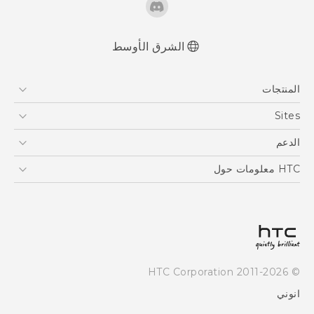
الشرق الأوسط
المنتجات
5G
Sites
أجهزة الهواتف الذكية
HTC Dev
الدعم
EXODUS
HTC Research
الدعم
HTC معلومات حول
VIVE
ESG
Investor
سياسة الخصوصية
أمان المنتج
© 2011-2026 HTC Corporation
Careers
انوني
Security and Privacy Whitepaper