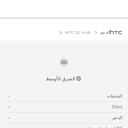
الدعم
HTC 5G Hub‎
الشرق الأوسط
المنتجات
5G
Sites
أجهزة الهواتف الذكية
HTC Dev
الدعم
EXODUS
HTC Research
الدعم