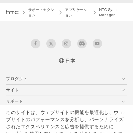
サポートセクシ
アプリケーシ
HTC Sync
ョン
ョン
Manager
日本
プロダクト
スマートフォン
サイト
VIVE
HTC Dev
サポート
HTC Research
サポートセンター
このサイトは、ウェブサイトの機能を最適化し、ウェ
HTCについて
ブサイトのパフォーマンスを分析し、パーソナライズ
発送状況
ESG
されたエクスペリエンスと広告を提供するために
サポート
製品のセキュリティ