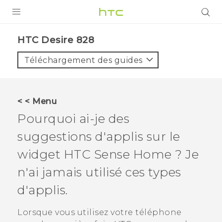
PRODUITS
HTC Desire 828‎
VIVE
Téléchargement des guides
G REIGNS
SMARTPHONES
< < Menu
ACCESSOIRES
Pourquoi ai-je des
VIVERSE
suggestions d'applis sur le
widget
HTC Sense
Home ? Je
ASSISTANCE
n'ai jamais utilisé ces types
Appareils HTC & Accessoires
Connexion
d'applis.
Lorsque vous utilisez votre téléphone