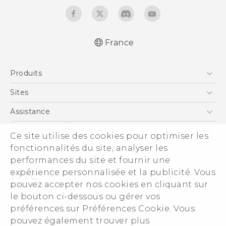
France
Produits
Smartphones
Sites
5G
HTC Vive
Assistance
Vive
HTC Dev
Assistance
À propos de HTC
Ce site utilise des cookies pour optimiser les
Accessoires
HTC Pro
eCommerce Support
fonctionnalités du site, analyser les
ESG
performances du site et fournir une
Informations sur la société
expérience personnalisée et la publicité. Vous
Sécurité du produit
pouvez accepter nos cookies en cliquant sur
Politique de confidentialité
le bouton ci-dessous ou gérer vos
© 2011-2026 HTC Corporation
préférences sur Préférences Cookie. Vous
Cookie Preferences
pouvez également trouver plus
Mentions Légales