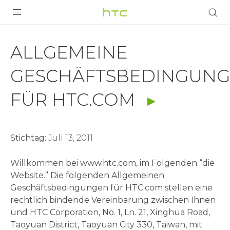
ALLGEMEINE
GESCHÄFTSBEDINGUN
PRODUKTE
ALLGEMEINE
VIVE
FÜR
GESCHÄFTSBEDINGUN
G REIGNS
HTC.COM
FÜR HTC.COM
SMARTPHONES
|
ZUBEHÖR
HTC
Stichtag:
Juli 13, 2011
VIVERSE
UNTERSTÜTZUNG
Willkommen bei www.htc.com, im Folgenden “die
Deutschland
Website.” Die folgenden Allgemeinen
HTC-Geräte und Zubehör
Anmelden
Geschäftsbedingungen für HTC.com stellen eine
rechtlich bindende Vereinbarung zwischen Ihnen
und HTC Corporation, No. 1, Ln. 21, Xinghua Road,
Taoyuan District, Taoyuan City 330, Taiwan, mit