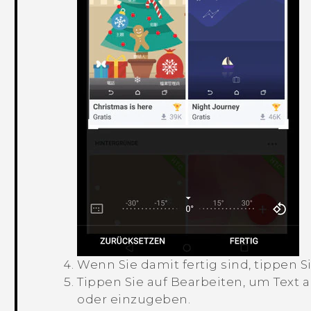
Wenn Sie damit fertig sind, tippen S
Tippen Sie auf
Bearbeiten
, um Text 
oder einzugeben.