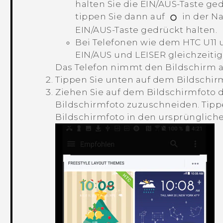
halten Sie die
EIN/AUS
-Taste ged
tippen Sie dann auf
in der
Na
EIN/AUS
-Taste gedrückt halten.
Bei Telefonen wie dem HTC U11 
EIN/AUS
und
LEISER
gleichzeitig
Das Telefon nimmt den Bildschirm a
Tippen Sie unten auf dem Bildschir
Ziehen Sie auf dem Bildschirmfoto d
Bildschirmfoto zuzuschneiden. Tipp
Bildschirmfoto in den ursprüngliche