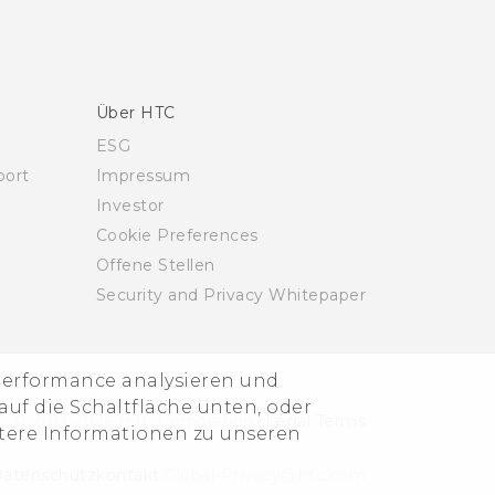
Über HTC
ESG
ort
Impressum
Investor
Cookie Preferences
Offene Stellen
Security and Privacy Whitepaper
-Performance analysieren und
uf die Schaltfläche unten, oder
© 2011-2026 HTC Corporation
Legal Terms
itere Informationen zu unseren
atenschutzkontakt:
Global-Privacy@htc.com