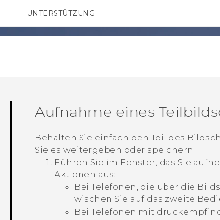
UNTERSTÜTZUNG
HTC-Geräte und Zubehör
SMARTPHONES
ZUBEHÖR
Aufnahme eines Teilbild
mm
Behalten Sie einfach den Teil des Bildsc
Sie es weitergeben oder speichern.
Führen Sie im Fenster, das Sie auf
Aktionen aus:
Bei Telefonen, die über die Bil
wischen Sie auf das zweite Bed
Bei Telefonen mit druckempfin