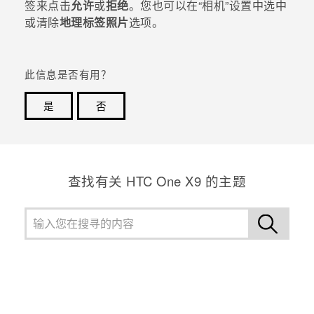
签来点击
允许
或
拒绝
。
您也可以在​“‍相机”设置中选中
或清除
地理标签照片
选项。
此信息是否有用？
是
否
谢谢！您的反馈可以帮助其他人了解最有用的信息。
查找有关 HTC One X9 的主题