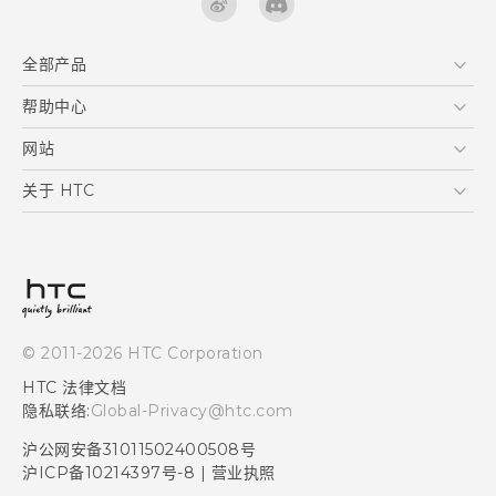
全部产品
区块链智能手机
帮助中心
快速入门指南
VIVE
用户指南
在线客服
网站
支援与服务
HTC Dev
关于 HTC
产品保固说明
HTC Research
ESG
客户服务中心
新闻稿
投资人
隐私政策
© 2011-2026 HTC Corporation
产品安全
HTC 法律文档
加入HTC
隐私联络:
Global-Privacy@htc.com
Security and Privacy Whitepaper
沪公网安备31011502400508号
沪ICP备10214397号-8
|
营业执照