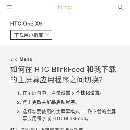
全部产品
HTC One X9‎
VIVE
下载用户指南
VIVERSE
< < Menu
支持帮助
如何在
HTC BlinkFeed
和我下载
在线客服
的主屏幕应用程序之间切换？
在
主屏幕
中，点击
设置
>
个性化设置
。
点击
更改主屏幕启动程序
。
选择您要使用的主屏幕模式 — 您下载的主屏
幕应用程序或
HTC BlinkFeed
。
注：
部分手机上可能不支持此功能。