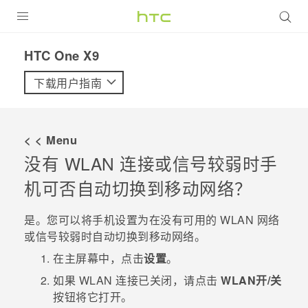
全部产品
HTC One X9‎
VIVE
下载用户指南
VIVERSE
< < Menu
支持帮助
没有
WLAN
连接或信号较弱时手
在线客服
机可否自动切换到移动网络？
是。您可以将手机设置为在没有可用的
WLAN
网络
或信号较弱时自动切换到移动网络。
在
主屏幕
中，点击
设置
。
如果
WLAN
连接已关闭，请点击
WLAN
开/关
按钮将它打开。