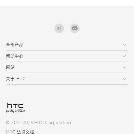
全部产品
区块链智能手机
帮助中心
快速入门指南
VIVE
用户指南
在线客服
网站
支援与服务
HTC Dev
关于 HTC
产品保固说明
HTC Research
ESG
客户服务中心
新闻稿
投资人
隐私政策
© 2011-2026 HTC Corporation
产品安全
HTC 法律文档